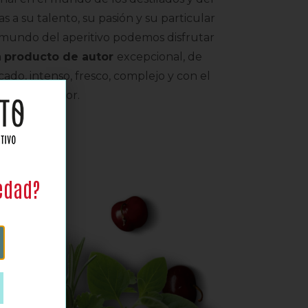
ias a su talento, su pasión y su particular
l mundo del aperitivo podemos disfrutar
n
producto de autor
excepcional, de
cado, intenso, fresco, complejo y con el
to de amargor.
edad?