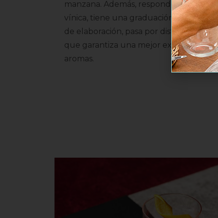
manzana. Además, responde a un nuevo
vínica, tiene una graduación de 22º y e
de elaboración, pasa por distintas mac
que garantiza una mejor extracción y pr
aromas.