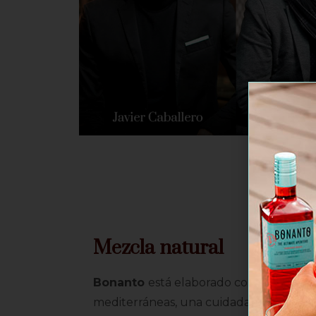
Mezcla natural
Bonanto
está elaborado con más de
30
mediterráneas, una cuidada selección de 