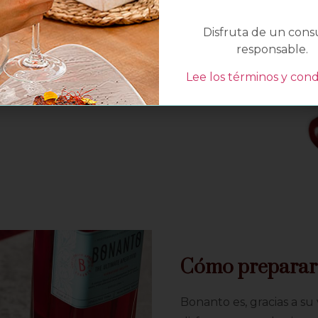
 concepto de aperitivo con base
s bajo en azúcar. Durante su proceso
Disfruta de un con
eraciones a temperatura ambiente lo
responsable.
eservación del frescor y de sus
Lee los términos y cond
Cómo preparar t
Bonanto es, gracias a su 