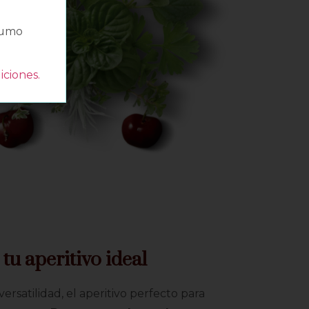
sumo
iciones
.
u aperitivo ideal
versatilidad, el aperitivo perfecto para