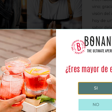
vino; grac
visión de
hoy de u
sabor deli
punto jus
¿Eres mayor de 
SI
 botánicos
, plantas aromáticas
NO
cítricos y el destilado de cereza y