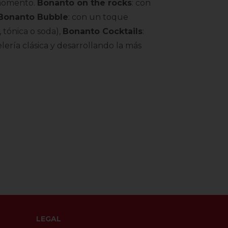
 momento.
Bonanto on the rocks
: con
Bonanto Bubble
: con un toque
 tónica o soda),
Bonanto Cocktails
:
lería clásica y desarrollando la más
LEGAL